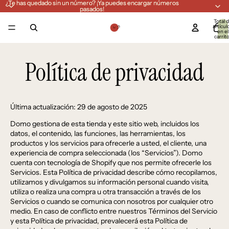
¿Te has quedado sin un número? ¡Ya puedes encargar números
¿Te has quedado sin un número? ¡Ya puedes encargar números
pasados!
pasados!
Total 
artícul
en el
carrito
0
Política de privacidad
Última actualización: 29 de agosto de 2025
Domo gestiona de esta tienda y este sitio web, incluidos los
datos, el contenido, las funciones, las herramientas, los
productos y los servicios para ofrecerle a usted, el cliente, una
experiencia de compra seleccionada (los “Servicios”). Domo
cuenta con tecnología de Shopify que nos permite ofrecerle los
Servicios. Esta Política de privacidad describe cómo recopilamos,
utilizamos y divulgamos su información personal cuando visita,
utiliza o realiza una compra u otra transacción a través de los
Servicios o cuando se comunica con nosotros por cualquier otro
medio. En caso de conflicto entre nuestros Términos del Servicio
y esta Política de privacidad, prevalecerá esta Política de